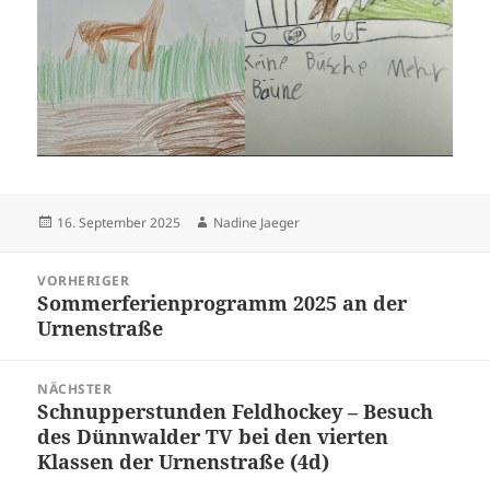
Veröffentlicht
Autor
16. September 2025
Nadine Jaeger
am
Beitragsnavigation
VORHERIGER
Sommerferienprogramm 2025 an der
Vorheriger
Urnenstraße
Beitrag:
NÄCHSTER
Schnupperstunden Feldhockey – Besuch
Nächster
des Dünnwalder TV bei den vierten
Beitrag:
Klassen der Urnenstraße (4d)