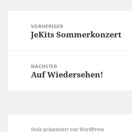
Beitragsnavigation
VORHERIGER
JeKits Sommerkonzert
Vorheriger
Beitrag:
NÄCHSTER
Auf Wiedersehen!
Nächster
Beitrag:
Stolz präsentiert von WordPress