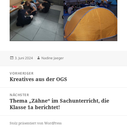
Veröffentlicht
Autor
3. Juni 2024
Nadine Jaeger
am
Beitragsnavigation
VORHERIGER
Kreatives aus der OGS
Vorheriger
Beitrag:
NÄCHSTER
Thema „Zähne“ im Sachunterricht, die
Nächster
Klasse 1a berichtet!
Beitrag:
Stolz präsentiert von WordPress